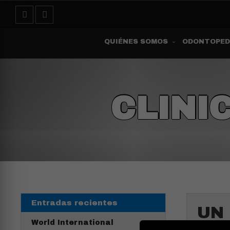
QUIÉNES SOMOS
ODONTOPED
CLINI
Entradas recientes
UN 
World International