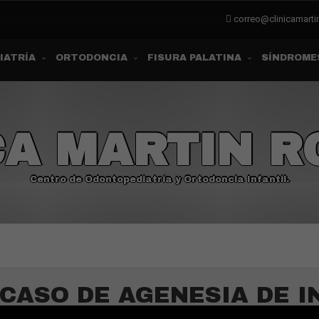
correo@clinicamart
IATRÍA
ORTODONCIA
FISURA PALATINA
SÍNDROME
CA MARTIN 
Centro de Odontopediatría y Ortodoncia Infantil.
CASO DE AGENESIA DE I