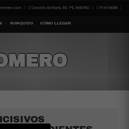
inromero.com
Corazón de María, 84, 1ºE, MADRID
914154086
RONQUIDO
CÓMO LLEGAR
S
ROMERO
NCISIVOS