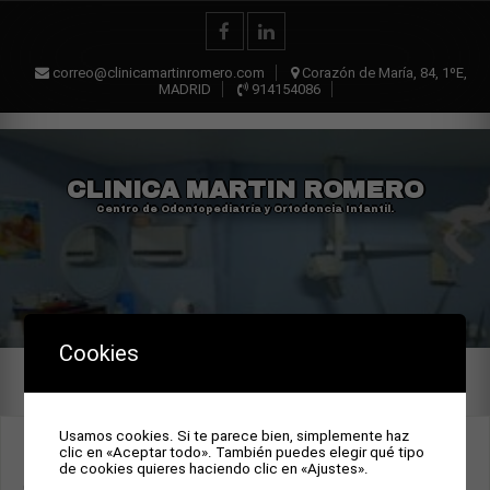
correo@clinicamartinromero.com
Corazón de María, 84, 1ºE,
MADRID
914154086
CLINICA MARTIN ROMERO
Centro de Odontopediatría y Ortodoncia Infantil.
Cookies
Usamos cookies. Si te parece bien, simplemente haz
CÓMO LLEGAR
clic en «Aceptar todo». También puedes elegir qué tipo
de cookies quieres haciendo clic en «Ajustes».
C/Corazón de María 84 1º E. Madrid.