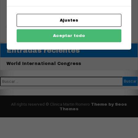
Teléfono de Citas.
Ajustes
914154086
Horario
Tardes 15.30 a 21.00
Aceptar todo
Entradas recientes
World International Congress
All rights reserved © Clinica Martin Romero
Theme by Seos
Themes