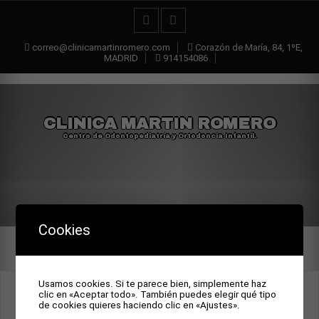
correo@clinicamartinromero.com
Corazón de María, 84, 1ºE,
MADRID
914154086
CLINICA MARTIN ROMERO
Centro de Odontopediatría y Ortodoncia Infantil.
Cookies
Usamos cookies. Si te parece bien, simplemente haz
TRATAMIENTO ORTOPÉDICO
clic en «Aceptar todo». También puedes elegir qué tipo
de cookies quieres haciendo clic en «Ajustes».
PREQUIRÚRGICO DE LA