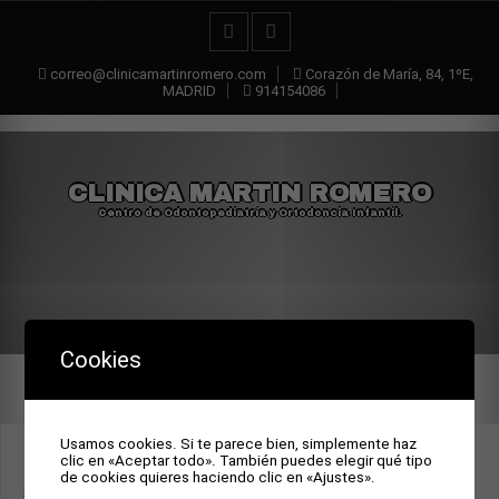
correo@clinicamartinromero.com
Corazón de María, 84, 1ºE,
MADRID
914154086
CLINICA MARTIN ROMERO
Centro de Odontopediatría y Ortodoncia Infantil.
Cookies
Usamos cookies. Si te parece bien, simplemente haz
THE IMPACT OF DENTAL
clic en «Aceptar todo». También puedes elegir qué tipo
de cookies quieres haciendo clic en «Ajustes».
APPEARANCE AND ANXIETY ON