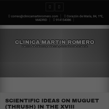
correo@clinicamartinromero.com
Corazón de María, 84, 1ºE,
MADRID
914154086
CLINICA MARTIN ROMERO
Centro de Odontopediatría y Ortodoncia Infantil.
SCIENTIFIC IDEAS ON MUGUET
(THRUSH) IN THE XVIII