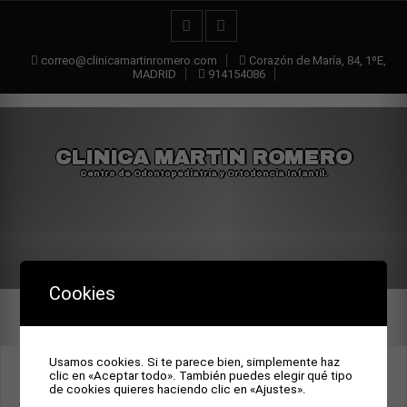
correo@clinicamartinromero.com
Corazón de María, 84, 1ºE,
MADRID
914154086
CLINICA MARTIN ROMERO
Centro de Odontopediatría y Ortodoncia Infantil.
Cookies
Usamos cookies. Si te parece bien, simplemente haz
PSYCHOSOCIAL PREDICTORS OF
clic en «Aceptar todo». También puedes elegir qué tipo
de cookies quieres haciendo clic en «Ajustes».
AFFECT IN ADULT PATIENTS