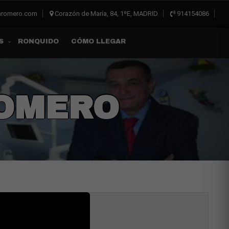
inromero.com
Corazón de María, 84, 1ºE, MADRID
914154086
RONQUIDO
CÓMO LLEGAR
S
ROMERO