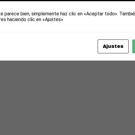
te parece bien, simplemente haz clic en «Aceptar todo». Tambié
res haciendo clic en «Ajustes».
Ajustes
All rights reserved © Clinica Martin Romero
Theme by Seos Themes