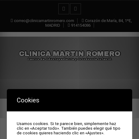
correo@clinicamartinromero.com
Corazón de María, 84, 1ºE,
MADRID
914154086
CLINICA MARTIN ROMERO
Centro de Odontopediatría y Ortodoncia Infantil.
Cookies
Usamos cookies. Si te parece bien, simplemente haz
MANAGEMENT OF ORAL
clic en «Aceptar todo». También puedes elegir qué tipo
de cookies quieres haciendo clic en «Ajustes».
LESIONS IN LESCH NYHAM