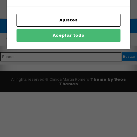
SYNDROME
Ajustes
Entradas recientes
Aceptar todo
World International Congress
All rights reserved © Clinica Martin Romero
Theme by Seos
Themes