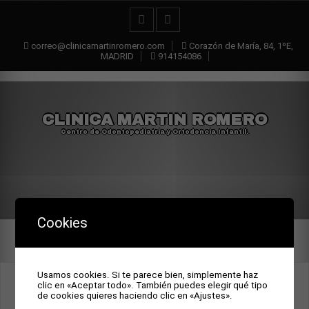
correo@clinicamartinromero.com
Corazón de María, 84, 1ºE,
MADRID
914154086
CLINICA MARTIN ROMERO
Centro de Odontopediatría y Ortodoncia Infantil.
Cookies
Usamos cookies. Si te parece bien, simplemente haz
DON QUIXOTE’S COUNTENANCE
clic en «Aceptar todo». También puedes elegir qué tipo
de cookies quieres haciendo clic en «Ajustes».
BEFORE AND AFTER LOSING HIS