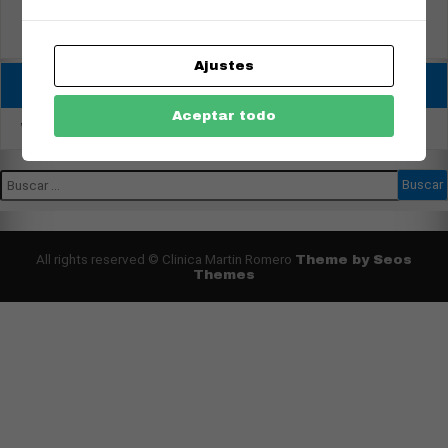
TEETH
Ajustes
Entradas recientes
Aceptar todo
World International Congress
All rights reserved © Clinica Martin Romero
Theme by Seos
Themes