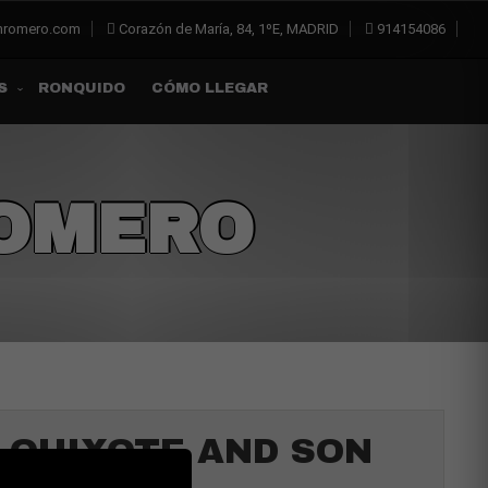
inromero.com
Corazón de María, 84, 1ºE, MADRID
914154086
RONQUIDO
CÓMO LLEGAR
S
ROMERO
 QUIXOTE AND SON