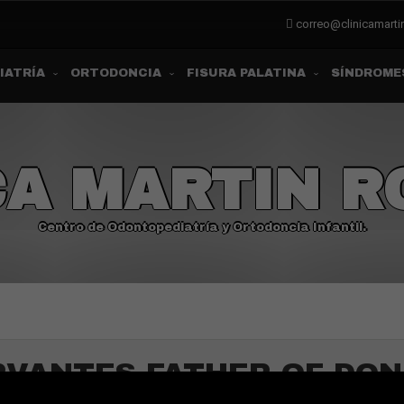
correo@clinicamart
IATRÍA
ORTODONCIA
FISURA PALATINA
SÍNDROME
CA MARTIN 
Centro de Odontopediatría y Ortodoncia Infantil.
RVANTES FATHER OF DON