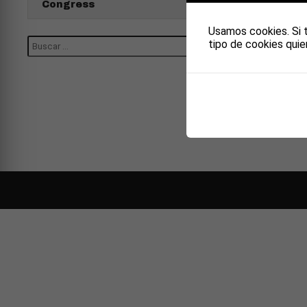
Congress
WOR
Usamos cookies. Si 
tipo de cookies quie
Posted 
Lorem ips
minim veni
Leave