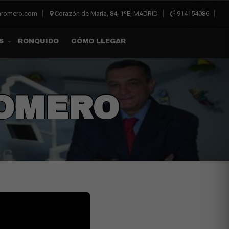
inromero.com
Corazón de María, 84, 1ºE, MADRID
914154086
RONQUIDO
CÓMO LLEGAR
S
ROMERO