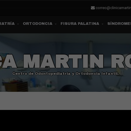
correo@clinicamart
IATRÍA
ORTODONCIA
FISURA PALATINA
SÍNDROME
CA MARTIN 
Centro de Odontopediatría y Ortodoncia Infantil.
goría:
Uncategorized