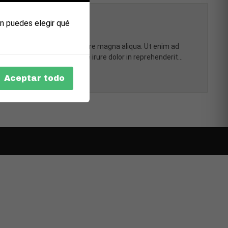
n puedes elegir qué
incididunt ut labore et dolore magna aliqua. Ut enim ad
ommodo consequat. Duis aute irure dolor in reprehenderit…
Aceptar todo