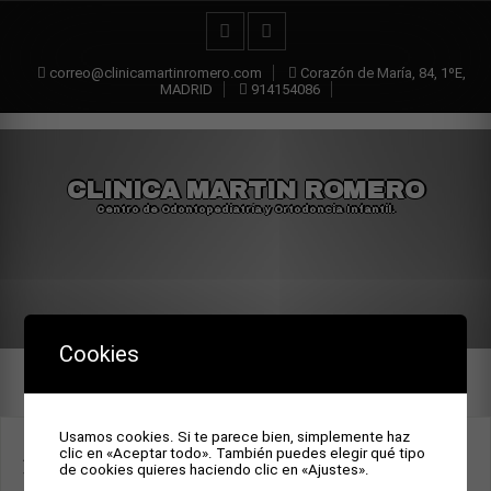
correo@clinicamartinromero.com
Corazón de María, 84, 1ºE,
MADRID
914154086
CLINICA MARTIN ROMERO
Centro de Odontopediatría y Ortodoncia Infantil.
Cookies
Usamos cookies. Si te parece bien, simplemente haz
APPLYING THE COGNITIVE
clic en «Aceptar todo». También puedes elegir qué tipo
de cookies quieres haciendo clic en «Ajustes».
VULNERABILITY MODEL TO THE