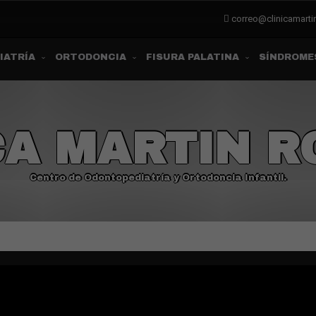
correo@clinicamart
IATRÍA
ORTODONCIA
FISURA PALATINA
SÍNDROME
CA MARTIN 
Centro de Odontopediatría y Ortodoncia Infantil.
All rights reserved © Clinica Martin Romero
Theme by Seos Themes