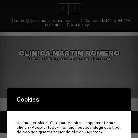
correo@clinicamartinromero.com
Corazón de María, 84, 1ºE,
MADRID
914154086
CLINICA MARTIN ROMERO
Centro de Odontopediatría y Ortodoncia Infantil.
Cookies
All rights reserved © Clinica Martin Romero
Theme by Seos
Usamos cookies. Si te parece bien, simplemente haz
Themes
clic en «Aceptar todo». También puedes elegir qué tipo
de cookies quieres haciendo clic en «Ajustes».