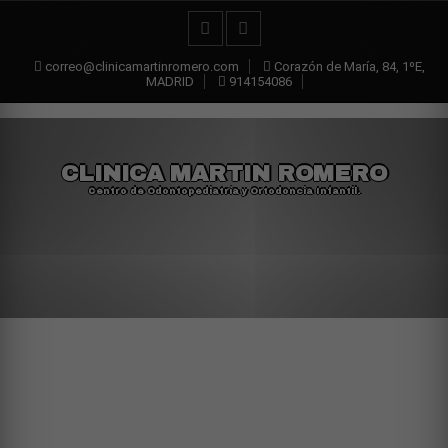
correo@clinicamartinromero.com
Corazón de María, 84, 1ºE,
MADRID
914154086
CLINICA MARTIN ROMERO
Centro de Odontopediatría y Ortodoncia Infantil.