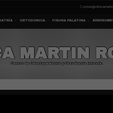
correo@clinicamart
IATRÍA
ORTODONCIA
FISURA PALATINA
SÍNDROME
CA MARTIN 
Centro de Odontopediatría y Ortodoncia Infantil.
All rights reserved © Clinica Martin Romero
Theme by Seos Themes