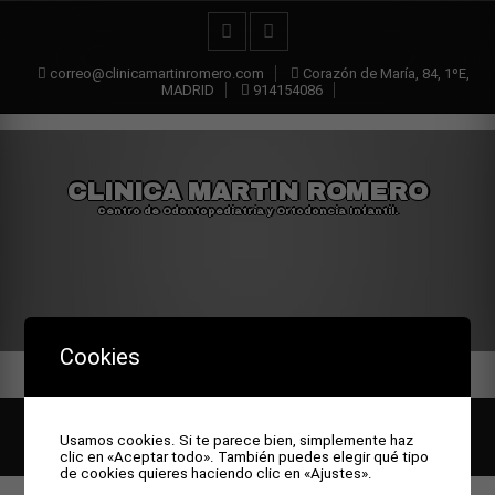
correo@clinicamartinromero.com
Corazón de María, 84, 1ºE,
MADRID
914154086
CLINICA MARTIN ROMERO
Centro de Odontopediatría y Ortodoncia Infantil.
Cookies
All rights reserved © Clinica Martin Romero
Theme by Seos
Usamos cookies. Si te parece bien, simplemente haz
Themes
clic en «Aceptar todo». También puedes elegir qué tipo
de cookies quieres haciendo clic en «Ajustes».