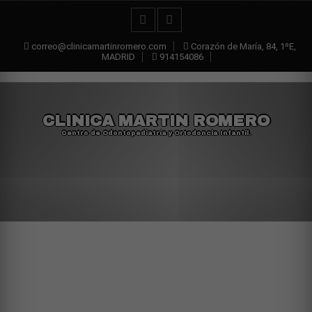
correo@clinicamartinromero.com
Corazón de María, 84, 1ºE,
MADRID
914154086
CLINICA MARTIN ROMERO
Centro de Odontopediatría y Ortodoncia Infantil.