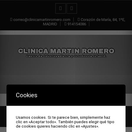
correo@clinicamartinromero.com
Corazón de María, 84, 1ºE,
MADRID
914154086
CLINICA MARTIN ROMERO
Centro de Odontopediatría y Ortodoncia Infantil.
Cookies
All rights reserved © Clinica Martin Romero
Theme by Seos
Usamos cookies. Si te parece bien, simplemente haz
Themes
clic en «Aceptar todo». También puedes elegir qué tipo
de cookies quieres haciendo clic en «Ajustes».